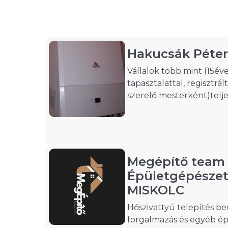
Hakucsák Péter
Vállalok több mint (15év
tapasztalattal, regisztrál
szerelő mesterként)telje
központi fűtés
szerelést,karbantartást,ki
Hakucsák Péter 063023
Megépítő team 
Épületgépészet 
MISKOLC
Hőszivattyú telepítés b
forgalmazás és egyéb é