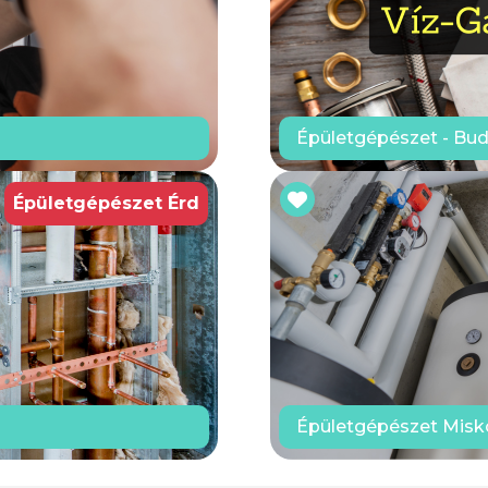
Épületgépészet - Bu
Épületgépészet Érd
Épületgépészet Misko