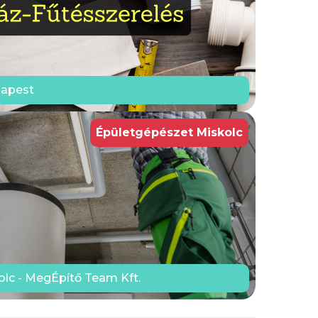
dapest
Épületgépészet Miskolc
lc - MegÉpítő Team Kft.