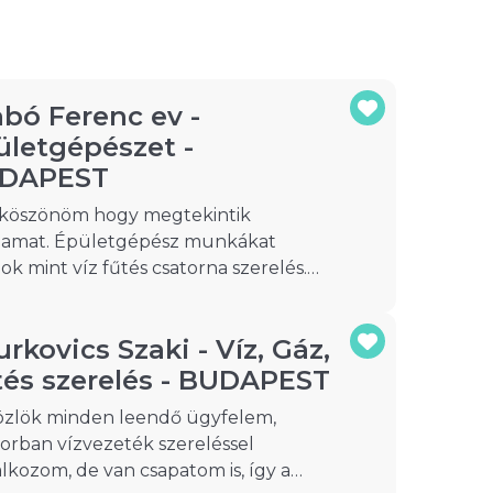
abó Ferenc ev -
ületgépészet -
DAPEST
köszönöm hogy megtekintik
lamat. Épületgépész munkákat
lok mint víz fűtés csatorna szerelés.
n szó csap csere wc, radiátor, bojler,
,iletve komplett alapszerelès hívjon
rkovics Szaki - Víz, Gáz,
lommal. Budapest és Pest megyében
m hívásukat.
tés szerelés - BUDAPEST
zlök minden leendő ügyfelem,
sorban vízvezeték szereléssel
alkozom, de van csapatom is, így a