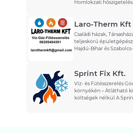
Homlokzati hőszigetelés. Keress
kalkulátorunkat
Laro-Therm Kft
Családi házak, Társasház
teljeskörű épületgépésze
Hajdú-Bihar és Szabolc
vármegye teljes területén. Régi épül
gépészeti rendszereinek
átalakítása ,bővítése eg
Sprint Fix Kft.
szerint. Gázcsőhálózat sz
Víz- és Fűtésszerelés Gö
tervezéstől műszaki átad
környékén – Átlátható kiv
papír ügyintézéssel egy
költségek nélkül A SprintFix csapata
javítása , szivárgások feltá
lakások és családi házak v
rendszereinek teljes kör
foglalkozik Gödöllőn és
településeken. Nálunk nincs eltűnés, nincs