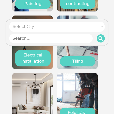
Painting
contracting
Select City
Electrical
installation
Tiling
Felújítás -