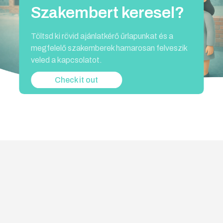
Generálkivitelezés
Győr - PAVABAU Kft.
Generálkivitelezés terén nyújtunk kiemelkedő
szolgáltatásokat, ahol célunk, hogy ügyfeleink
otthonát a legmagasabb színvonalon
valósítsuk meg. A tervezéstől a kivitelezésig
egy kézben tartjuk a teljes folyamatot.
Check it out