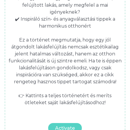
felújított lakás, amely megfelel a mai
igényeknek?
✔️ Inspiráló szín- és anyagválasztási tippek a
harmonikus otthonért
Ez a történet megmutatja, hogy egy jól
átgondolt lakásfelújítás nemcsak esztétikailag
jelent hatalmas változást, hanem az otthon
funkcionalitását is új szintre emeli. Ha te is éppen
lakásfelújításon gondolkodsz, vagy csak
inspirációra van szükséged, akkor ez a cikk
rengeteg hasznos tippet tartogat számodra!
👉 Kattints a teljes történetért és meríts
ötleteket saját lakásfelújításodhoz!
Activate