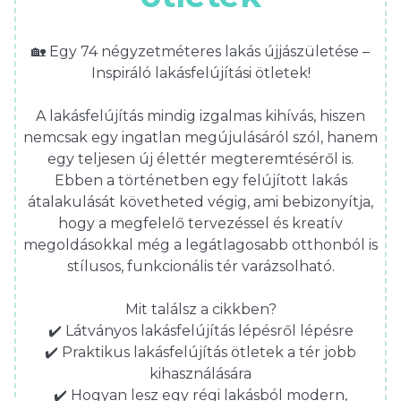
🏡 Egy 74 négyzetméteres lakás újjászületése –
Inspiráló lakásfelújítási ötletek!
A lakásfelújítás mindig izgalmas kihívás, hiszen
nemcsak egy ingatlan megújulásáról szól, hanem
egy teljesen új élettér megteremtéséről is.
Ebben a történetben egy felújított lakás
átalakulását követheted végig, ami bebizonyítja,
hogy a megfelelő tervezéssel és kreatív
megoldásokkal még a legátlagosabb otthonból is
stílusos, funkcionális tér varázsolható.
Mit találsz a cikkben?
✔️ Látványos lakásfelújítás lépésről lépésre
✔️ Praktikus lakásfelújítás ötletek a tér jobb
kihasználására
✔️ Hogyan lesz egy régi lakásból modern,