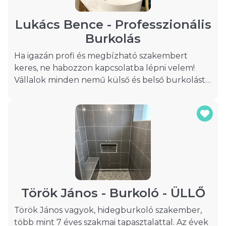
Lukács Bence - Professzionális
Burkolás
Ha igazán profi és megbízható szakembert
keres, ne habozzon kapcsolatba lépni velem!
Vállalok minden nemű külső és belső burkolást.
További információk a weboldalamon:
https://professzionalisburkolas.com/ Referenciák
a közösségi oldalakon: - Instagram:
https://www.instagram.com/professzionalis_burkolas/
- Facebook:
https://www.facebook.com/professzionalisburkolas
Török János - Burkoló - ÜLLŐ
Török János vagyok, hidegburkoló szakember,
több mint 7 éves szakmai tapasztalattal. Az évek