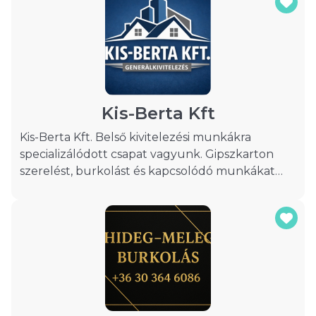
többrétegű faparketták, vinyl pvc burkolatok,
valamint szőnyegek szakszerű lerakása és
kivitelezése. Munkáink során kiemelt figyelmet
fordítunk a minőségre, a precíz kivitelezésre és
az esztétikus végeredményre. Megbízható
alapanyagokkal dolgozunk, és minden esetben
az adott helyiség funkciójához leginkább
Kis-Berta Kft
megfelelő burkolati megoldást javasoljuk.
Kis-Berta Kft. Belső kivitelezési munkákra
specializálódott csapat vagyunk. Gipszkarton
szerelést, burkolást és kapcsolódó munkákat
vállalunk lakásokban és családi házakban. Amit
elvállalunk, azt pontosan, szervezetten és
felelősen kivitelezzük.