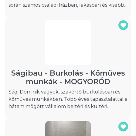
során számos családi házban, lakásban és kisebb-
nagyobb felújítási projektben dolgoztam,
mindig a precizitásra, tartósságra és esztétikus
kivitelezésre törekedve. Fontos számomra, hogy
az ügyfeleim elégedettek legyenek a
végeredménnyel, ezért minden munkát
lelkiismeretesen, tisztán és megbízhatóan
végzek el. Legyen szó fürdőszobáról, konyháról,
teraszról vagy egy teljes lakás burkolásáról, a
célom mindig ugyanaz: minőségi munka, korrekt
Ságibau - Burkolás - Kőműves
hozzáállás és elégedett megrendelő.
munkák - MOGYORÓD
Sági Dominik vagyok, szakértő burkolásban és
kőműves munkákban. Több éves tapasztalattal a
hátam mögött vállalom beltéri és kültéri
burkolatok, valamint kőműves feladatok
kivitelezését Budapesten, Pest vármegye és
Nógrád vármegye területén.