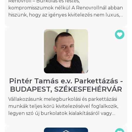
Renovroll – Burkolás és festés,
kompromisszumok nélkül A Renovrollnál abban
hiszünk, hogy az igényes kivitelezés nem luxus,
hanem alap. Professzionális burkolási és festési
munkákat vállalunk, legyen szó lakásfelújításról,
családi házról vagy kisebb átalakításról. Precíz
munkavégzéssel, megbízható határidőkkel és
tiszta, rendezett kivitelezéssel dolgozunk.
Számunkra fontos a részletek pontossága, az
ügyfelek elégedettsége és az, hogy az elkészült
munka hosszú távon is örömet okozzon.
Pintér Tamás e.v. Parkettázás -
BUDAPEST, SZÉKESFEHÉRVÁR
Vállakozásunk melegburkolási és parkettázási
munkák teljes körű kivitelezésével foglalkozik,
legyen szó új burkolatok kialakításáról vagy
meglévők felújításáról. Szolgáltatásaink közé
tartozik a laminált padló, szalag parketta,