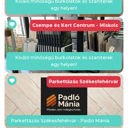
Kiváló minőségű burkolatok és szaniterek
egy helyen!
Csempe és Kert Centrum - Miskolc
Kiváló minőségű burkolatok és szaniterek
egy helyen!
Parkettázás Székesfehérvár
Parkettázás Székesfehérvár - Padló Mánia