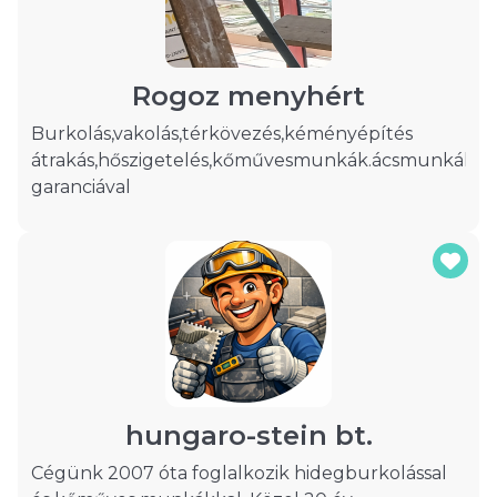
Rogoz menyhért
Burkolás,vakolás,térkövezés,kéményépítés
átrakás,hőszigetelés,kőművesmunkák.ácsmunkák
garanciával
hungaro-stein bt.
Cégünk 2007 óta foglalkozik hidegburkolással