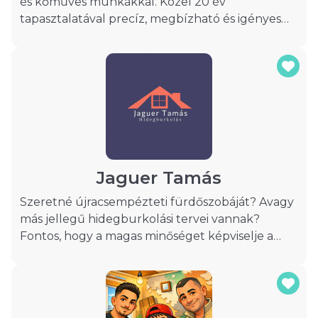
és kőműves munkákkal. Közel 20 év
tapasztalatával precíz, megbízható és igényes
kivitelezést nyújtunk minden ügyfelünknek.
Munkáink leinformálhatók, számos referencia áll
rendelkezésre, amelyek jól tükrözik szakmai
hozzáértésünket és a minőség iránti
elkötelezettségünket.
Jaguer Tamás
Szeretné újracsempézteti fürdőszobáját? Avagy
más jellegű hidegburkolási tervei vannak?
Fontos, hogy a magas minőséget képviselje a
kivitelező munkája? Hívjon bátran!