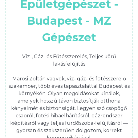
Épületgépészet -
Budapest - MZ
Gépészet
Víz-, Gáz- és Fűtésszerelés, Teljes körű
lakásfelújítás
Marosi Zoltán vagyok, víz- gáz- és fűtésszerelő
szakember, több éves tapasztalattal Budapest és
környékén. Olyan megoldásokat kínálok,
amelyek hosszú távon biztosítják otthona
kényelmét és biztonságát. Legyen szó csöpögő
csapról, fűtési hibaelhárításról, gázrendszer
kiépítésről vagy teljes fürdőszoba-felújításról —
gyorsan és szakszerűen dolgozom, korrekt
kommunikációval.