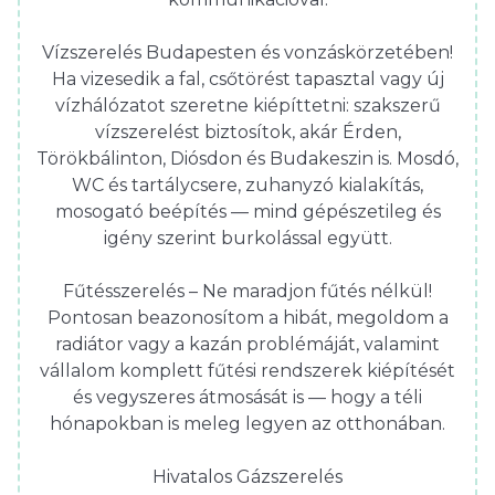
Vízszerelés Budapesten és vonzáskörzetében!
Ha vizesedik a fal, csőtörést tapasztal vagy új
vízhálózatot szeretne kiépíttetni: szakszerű
vízszerelést biztosítok, akár Érden,
Törökbálinton, Diósdon és Budakeszin is. Mosdó,
WC és tartálycsere, zuhanyzó kialakítás,
mosogató beépítés — mind gépészetileg és
igény szerint burkolással együtt.
Fűtésszerelés – Ne maradjon fűtés nélkül!
Pontosan beazonosítom a hibát, megoldom a
radiátor vagy a kazán problémáját, valamint
vállalom komplett fűtési rendszerek kiépítését
és vegyszeres átmosását is — hogy a téli
hónapokban is meleg legyen az otthonában.
Hivatalos Gázszerelés