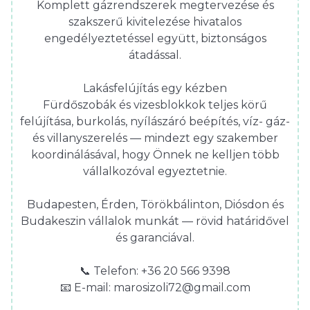
Komplett gázrendszerek megtervezése és
szakszerű kivitelezése hivatalos
engedélyeztetéssel együtt, biztonságos
átadással.
Lakásfelújítás egy kézben
Fürdőszobák és vizesblokkok teljes körű
felújítása, burkolás, nyílászáró beépítés, víz- gáz-
és villanyszerelés — mindezt egy szakember
koordinálásával, hogy Önnek ne kelljen több
vállalkozóval egyeztetnie.
Budapesten, Érden, Törökbálinton, Diósdon és
Budakeszin vállalok munkát — rövid határidővel
és garanciával.
📞 Telefon: +36 20 566 9398
📧 E-mail: marosizoli72@gmail.com