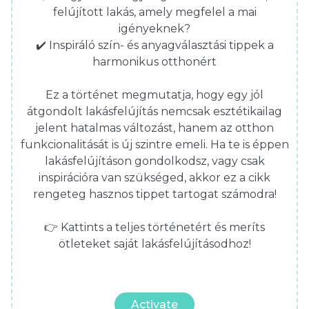
felújított lakás, amely megfelel a mai
igényeknek?
✔️ Inspiráló szín- és anyagválasztási tippek a
harmonikus otthonért
Ez a történet megmutatja, hogy egy jól
átgondolt lakásfelújítás nemcsak esztétikailag
jelent hatalmas változást, hanem az otthon
funkcionalitását is új szintre emeli. Ha te is éppen
lakásfelújításon gondolkodsz, vagy csak
inspirációra van szükséged, akkor ez a cikk
rengeteg hasznos tippet tartogat számodra!
👉 Kattints a teljes történetért és meríts
ötleteket saját lakásfelújításodhoz!
Activate