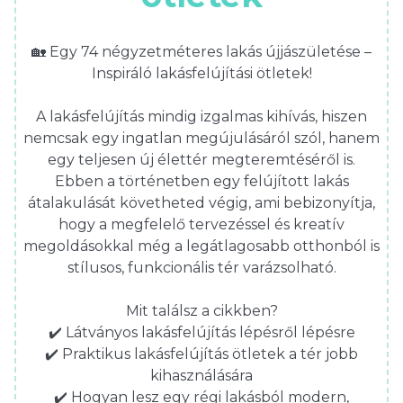
🏡 Egy 74 négyzetméteres lakás újjászületése –
Inspiráló lakásfelújítási ötletek!
A lakásfelújítás mindig izgalmas kihívás, hiszen
nemcsak egy ingatlan megújulásáról szól, hanem
egy teljesen új élettér megteremtéséről is.
Ebben a történetben egy felújított lakás
átalakulását követheted végig, ami bebizonyítja,
hogy a megfelelő tervezéssel és kreatív
megoldásokkal még a legátlagosabb otthonból is
stílusos, funkcionális tér varázsolható.
Mit találsz a cikkben?
✔️ Látványos lakásfelújítás lépésről lépésre
✔️ Praktikus lakásfelújítás ötletek a tér jobb
kihasználására
✔️ Hogyan lesz egy régi lakásból modern,