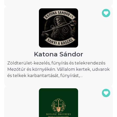
rendelkezèsre,komoly háttèrrel,gyakorlattal,S
referencia munkákkal. Nagyrèszt biótermelèssel
foglalkozók.Ingyenes
felmèrès,szaktanácsadással álok
rendelkezèsre.kertèpitèsnèl villamos rèszek,
bekötèsèt is vállalom/505-4/. Komoly referencia
munkák,S elègedett megrendelők.Mivel
szakmai háttèr,S precíz megbizható munkák
Katona Sándor
Zöldterület-kezelés, fűnyírás és telekrendezés
Mezőtúr és környékén. Vállalom kertek, udvarok
és telkek karbantartását, fűnyírást,
gazmentesítést, elhanyagolt területek
rendbetételét, fakivágást, faaprítást és
fahasogatást. Munkám során a megbízhatóságra,
a precíz kivitelezésre és a korrekt árakra
helyezem a hangsúlyt. Telefon: 06 70 155 4382
Keressen bizalommal ajánlatkérésért vagy