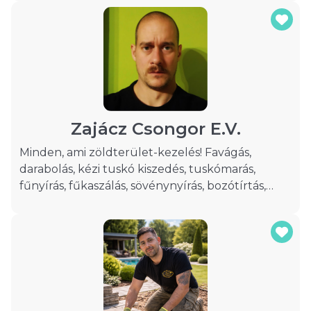
Zajácz Csongor E.V.
Minden, ami zöldterület-kezelés! Favágás,
darabolás, kézi tuskó kiszedés, tuskómarás,
fűnyírás, fűkaszálás, sövénynyírás, bozótírtás,
ágdarálás, telektisztítás, kertfenntartás,
zöldhulladék elszállítás, tüzifa darabolás,
hasogatás, földmunka ( kézi alapásás,
közműfeltárás, termőföld szállítás, terítés,
rotakapálás, gyomlálás, vegyszeres gyomírtás).
Magánszemélyek, vállalkozások,
önkormányzatok, társasházak részére,