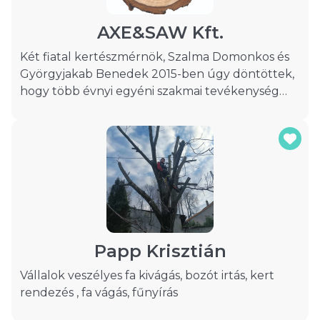
AXE&SAW Kft.
Két fiatal kertészmérnök, Szalma Domonkos és
Györgyjakab Benedek 2015-ben úgy döntöttek,
hogy több évnyi egyéni szakmai tevékenység
után összefognak és létrehoznak egy közös
vállalkozást, amely alpintechnikás fakivágással és
faápolással foglalkozik. Így született meg
cégünk az AXE&SAW. 2020 számunkra is
változást hozott, csapatunk és arculatunk
némileg átalakult, de a minőség változatlan.
Jelenleg 8-10 fős brigádunkkal, folyamatosan
bővülő eszköz parkunkkal és kiterjedt
alvállalkozói hálózatunkkal állunk céges,
Papp Krisztián
önkormányzati, illetve magán megrendelőink
Vállalok veszélyes fa kivágás, bozót irtás, kert
szolgálatára.
rendezés , fa vágás, fűnyírás