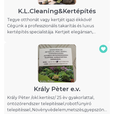
Budapesten, Pest-megyében és Nógrád-
megyében!
K.L.Cleaning&Kertépítés
Tegye otthonát vagy kertjét igazi ékkővé!
Cégünk a professzionális takarítás és luxus
kertépítés specialistája. Kertjeit elegánsan,
minden részletre ügyelve alakítjuk, belső tereit
pedig ragyogó tisztaságba öltöztetjük.
Munkánkat szerződéssel végezzük, garantálva a
precizitást és prémium minőséget.
Krály Pèter e.v.
Krály Pèter /okl.kertèsz/ 25 èv gyakorlattal,
öntözőrendszer telepitèssel,robotfünyiró
telepitèssel,.Növènyvèdelem,metszès,gyepszőnyegez