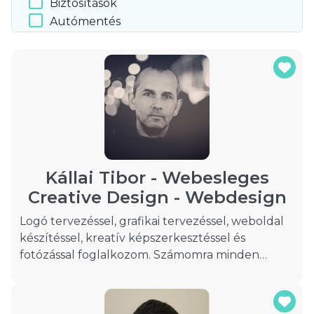
Biztosítások
Autómentés
Kállai Tibor - Webesleges
Creative Design - Webdesign
Logó tervezéssel, grafikai tervezéssel, weboldal
készítéssel, kreatív képszerkesztéssel és
fotózással foglalkozom. Számomra minden
projekt egy újabb lehetőség, hogy
kreativitásomat és szakmai tudásomat
kamatoztassam. A projektekben a részletekre és