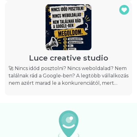
szeretnének. Célunk, hogy ügyfeleink számára
olyan weboldalakat hozzunk létre, amelyek
nemcsak esztétikailag vonzóak, hanem üzletileg
is hatékonyan működnek. A weboldal ma már
minden vállalkozás egyik legfontosabb digitális
eszköze. Egy jól felépített honlap segít bizalmat
építeni, új ügyfeleket szerezni és professzionális
képet kialakítani a vállalkozásról.
Luce creative studio
🚀 Nincs időd posztolni? Nincs weboldalad? Nem
találnak rád a Google-ben? A legtöbb vállalkozás
nem azért marad le a konkurenciától, mert
rosszabb szolgáltatást nyújt.