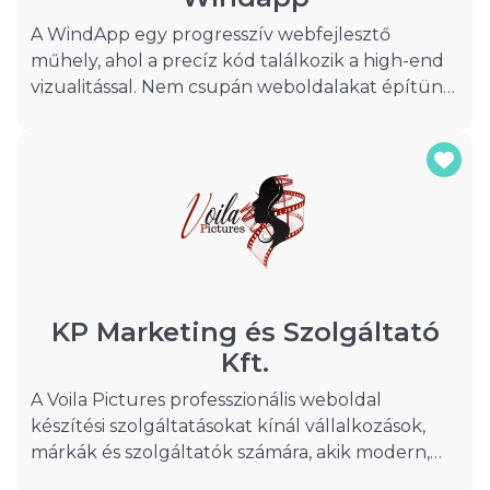
A WindApp egy progresszív webfejlesztő
műhely, ahol a precíz kód találkozik a high-end
vizualitással. Nem csupán weboldalakat építünk;
olyan digitális ökoszisztémákat hozunk létre,
amelyek segítik ügyfeleinket a piaci dominancia
elérésében.
-̶-̶-̶-̶-̶-̶-̶-̶-̶-̶-̶-̶-̶-̶-̶-̶-̶-̶-̶-̶-̶-̶-̶-̶-̶-̶-̶-̶-̶-̶-̶-̶-̶-̶-̶-̶-̶-̶-̶-̶-̶-̶-̶-̶-̶-̶-̶-̶-̶-̶-̶-̶-̶-̶-̶-̶-̶-̶-̶-̶-̶-̶-̶-̶-̶-̶-̶-̶-̶-̶-̶-̶-̶-̶-̶-̶-̶-̶-̶-̶-̶-̶-̶-̶
​​🇲​​🇮​é​🇷​​🇹​ ​🇻​á​🇱​​🇦​​🇸​​🇸​​🇿​ ​🇲​​🇮​​🇳​​🇰​​🇪​​🇹​? - A
legmodernebb keretrendszerekkel dolgozunk,
hogy weboldalad villámgyors, biztonságos és
skálázható legyen.
KP Marketing és Szolgáltató
Kft.
A Voila Pictures professzionális weboldal
készítési szolgáltatásokat kínál vállalkozások,
márkák és szolgáltatók számára, akik modern,
gyors és jól konvertáló online megjelenést