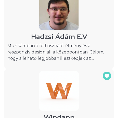
az egyedi megoldásokra helyezem a hangsúlyt,
hogy minden ügyfelem számára személyre
szabott és kiemelkedő eredményeket nyújtsak.
Érdekes kombinációban élek, hiszen főállásban
hivatásos tűzoltóként tevékenykedem.
Hadzsi Ádám E.V
Munkámban a felhasználói élmény és a
reszponzív design áll a középpontban. Célom,
hogy a lehető legjobban illeszkedjek az
ügyfelek igényeihez, és egyedi, jól működő
megoldásokat kínáljak, amelyek nemcsak
esztétikusak, hanem funkcionálisak is.
Amennyiben megtisztel bizalmával, a teljes
folyamat során folyamatosan egyeztetek Önnel,
hogy az elkészült weboldal minden részletében
megfeleljen az elvárásainak.
WIndapp