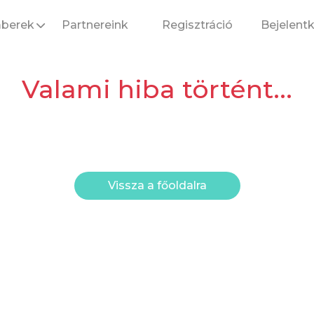
berek
Partnereink
Regisztráció
Bejelent
Valami hiba történt...
Vissza a főoldalra