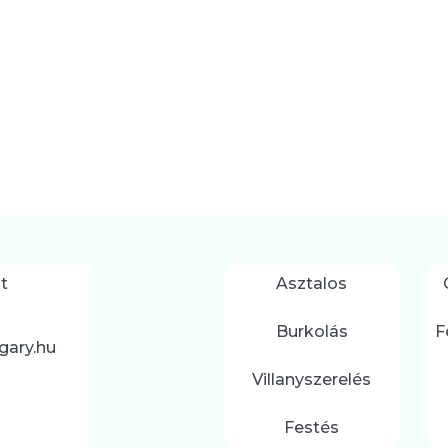
t
Asztalos
Burkolás
F
gary.hu
Villanyszerelés
Festés